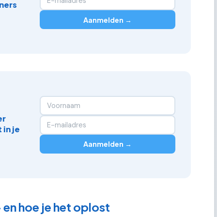
ners
Aanmelden →
er
in je
Aanmelden →
 en hoe je het oplost