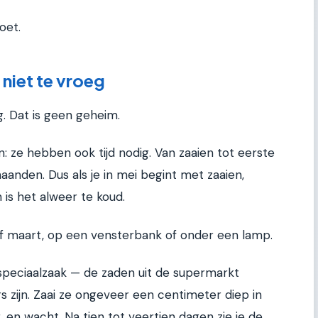
oet.
 niet te vroeg
 Dat is geen geheim.
: ze hebben ook tijd nodig. Van zaaien tot eerste
 maanden. Dus als je in mei begint met zaaien,
is het alweer te koud.
of maart, op een vensterbank of onder een lamp.
speciaalzaak — de zaden uit de supermarkt
 zijn. Zaai ze ongeveer een centimeter diep in
, en wacht. Na tien tot veertien dagen zie je de