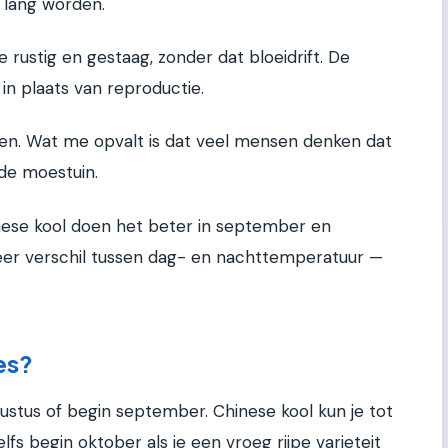
e lang worden.
 rustig en gestaag, zonder dat bloeidrift. De
 in plaats van reproductie.
t eten. Wat me opvalt is dat veel mensen denken dat
 de moestuin.
hinese kool doen het beter in september en
 meer verschil tussen dag- en nachttemperatuur —
es?
gustus of begin september. Chinese kool kun je tot
fs begin oktober als je een vroeg rijpe varieteit