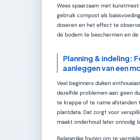
Wees spaarzaam met kunstmest: g
gebruik compost als basisvoedin
doseren en het effect te observer
de bodem te beschermen en de v
Planning & indeling: F
aanleggen van een mo
Veel beginners duiken enthousias
dezelfde problemen aan: geen duide
te krappe of te ruime afstanden t
plantdata. Dat zorgt voor verspill
maakt onderhoud later onnodig la
Belangrijke fouten om te vermijd