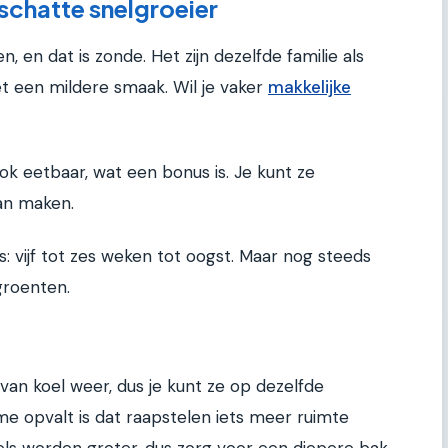
schatte snelgroeier
en dat is zonde. Het zijn dezelfde familie als
et een mildere smaak. Wil je vaker
makkelijke
ok eetbaar, wat een bonus is. Je kunt ze
van maken.
ijs: vijf tot zes weken tot oogst. Maar nog steeds
groenten.
van koel weer, dus je kunt ze op dezelfde
me opvalt is dat raapstelen iets meer ruimte
els worden groter, dus zorg voor een diepere bak