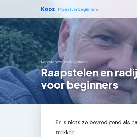
Koos
Moestuin beginners
Koos
›
Moestuin beginners
Raapstelen en radi
voor beginners
Er is niets zo bevredigend als n
trekken.