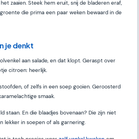
het zaaien. Steek hem eruit, snij de bladeren eraf,
e groente die prima een paar weken bewaard in de
n je denkt
venkel aan salade, en dat klopt. Geraspt over
e citroen: heerlijk.
stoofden, of zelfs in een soep gooien. Geroosterd
a karamelachtige smaak.
d staan. En die blaadjes bovenaan? Die zijn niet
jn lekker in soepen of als garnering.
Dat is toch precies waar
zelf venkel kweken
om