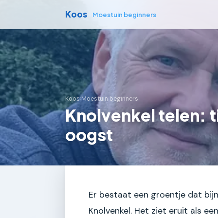
Koos
Moestuin beginners
Koos
›
Moestuin beginners
Knolvenkel telen: 
oogst
Er bestaat een groentje dat bijn
Knolvenkel. Het ziet eruit als ee