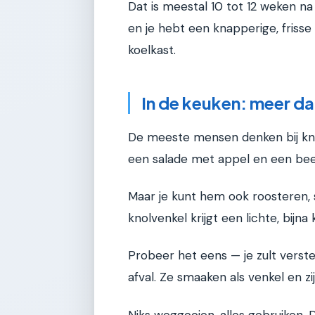
Dat is meestal 10 tot 12 weken na 
en je hebt een knapperige, friss
koelkast.
In de keuken: meer da
De meeste mensen denken bij knol
een salade met appel en een beetj
Maar je kunt hem ook roosteren, 
knolvenkel krijgt een lichte, bijn
Probeer het eens — je zult verstel
afval. Ze smaaken als venkel en zi
Niks weggooien, alles gebruiken. 