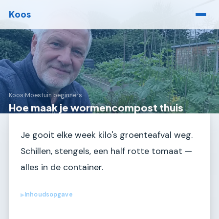
Koos
Koos
›
Moestuin beginners
Hoe maak je wormencompost thuis
Je gooit elke week kilo's groenteafval weg.
Schillen, stengels, een half rotte tomaat —
alles in de container.
Inhoudsopgave
▶