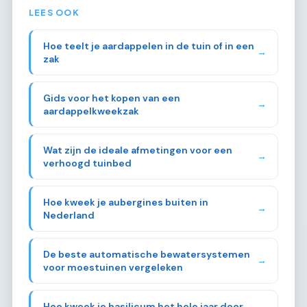
LEES OOK
Hoe teelt je aardappelen in de tuin of in een
→
zak
Gids voor het kopen van een
→
aardappelkweekzak
Wat zijn de ideale afmetingen voor een
→
verhoogd tuinbed
Hoe kweek je aubergines buiten in
→
Nederland
De beste automatische bewatersystemen
→
voor moestuinen vergeleken
Hoe kweek je basilicum het hele jaar door