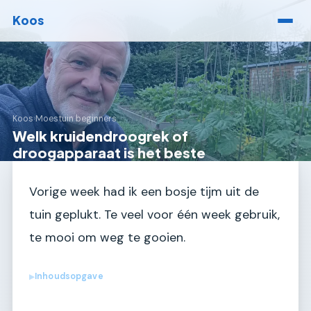
Koos
Koos
›
Moestuin beginners
Welk kruidendroogrek of
droogapparaat is het beste
Vorige week had ik een bosje tijm uit de
tuin geplukt. Te veel voor één week gebruik,
te mooi om weg te gooien.
Inhoudsopgave
▶