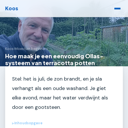
Koos
Koos
›
Moestuin beginners
Hoe maak je een eenvoudig Ollas-
systeem van terracotta potten
Stel: het is juli, de zon brandt, en je sla
verhangt als een oude washand. Je giet
elke avond, maar het water verdwijnt als
door een gootsteen.
Inhoudsopgave
▶