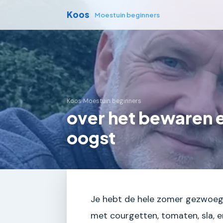
Koos
Moestuin beginners
Koos
›
Moestuin beginners
over het bewaren 
oogst
Je hebt de hele zomer gezwoegd:
met courgetten, tomaten, sla, en 