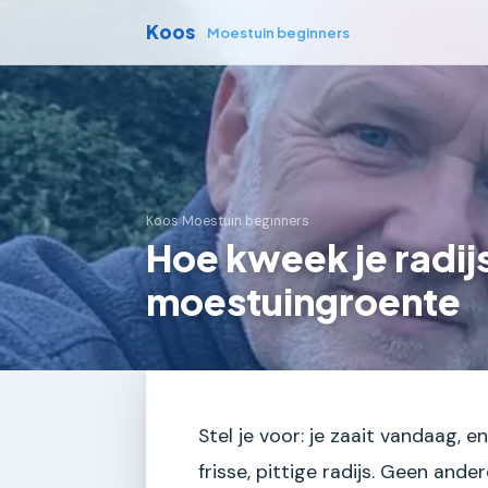
Koos
Moestuin beginners
Koos
›
Moestuin beginners
Hoe kweek je radijs
moestuingroente
Stel je voor: je zaait vandaag, e
frisse, pittige radijs. Geen and