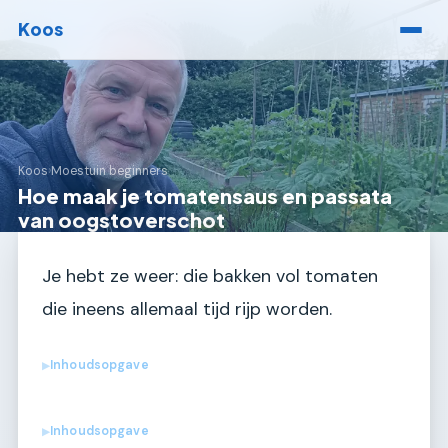
Koos
Koos
›
Moestuin beginners
Hoe maak je tomatensaus en passata
van oogstoverschot
Je hebt ze weer: die bakken vol tomaten
die ineens allemaal tijd rijp worden.
Inhoudsopgave
▶
Inhoudsopgave
▶