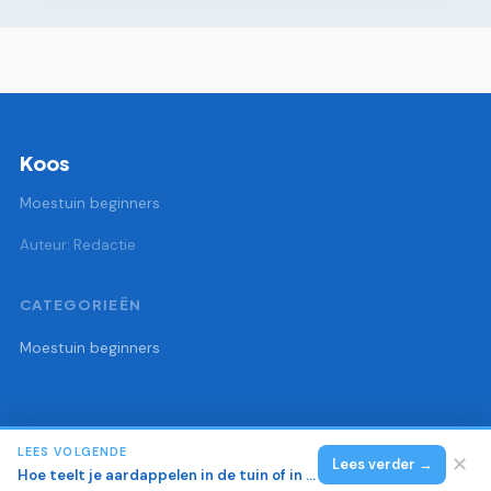
Koos
Moestuin beginners
Auteur: Redactie
CATEGORIEËN
Moestuin beginners
LEES VOLGENDE
© 2026 Koos
Alle rechten voorbehouden.
✕
Lees verder →
Hoe teelt je aardappelen in de tuin of in een zak