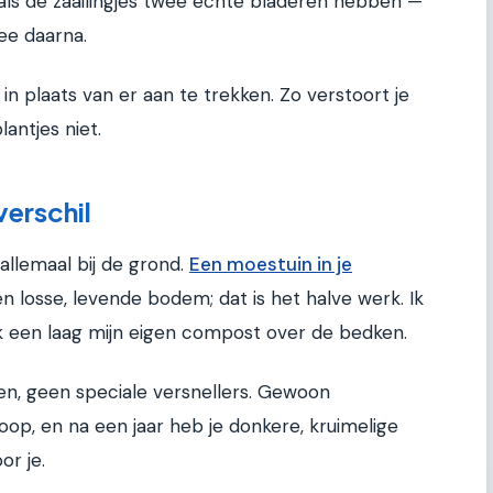
 als de zaailingjes twee echte bladeren hebben —
ee daarna.
in plaats van er aan te trekken. Zo verstoort je
antjes niet.
erschil
 allemaal bij de grond.
Een moestuin in je
en losse, levende bodem; dat is het halve werk. Ik
 ik een laag mijn eigen compost over de bedken.
, geen speciale versnellers. Gewoon
oop, en na een jaar heb je donkere, kruimelige
or je.